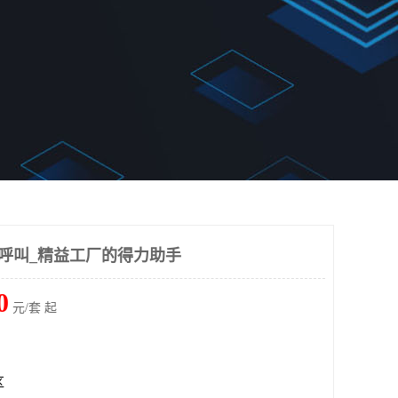
统呼叫_精益工厂的得力助手
0
元/套 起
区