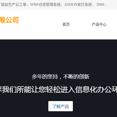
天津迈讯科智能技术有限公司主要从事：MES制造执行系统、锐益生产云工单、WMS仓库管理系统、ANDON安灯系统 、DMS设备管理系统、电气设备健康监测系统、工厂可视化管理、数字化车间；公司是一家专注于企业及制造业信息化、智能化的信息系统集成解决方案提供商的高新技术企业。为企业提供全套的软硬件信息系统集成及安装部署服务。
限公司
首页
产品中心