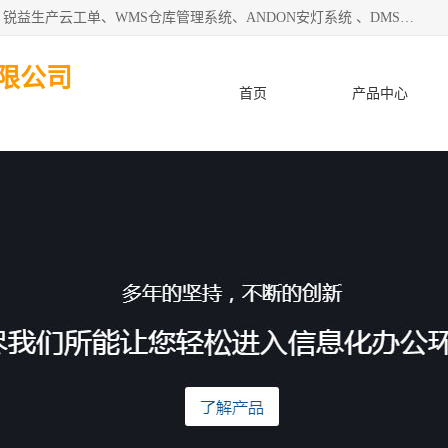
天津迈讯科智能技术有限公司主要从事：MES制造执行系统、锐益生产云工单、WMS仓库管理系统、ANDON安灯系统 、DMS设备管理系统、电气设备健康监测系统、工厂可视化管理、数字化车间；公司是一家专注于企业及制造业信息化、智能化的信息系统集成解决方案提供商的高新技术企业。为企业提供全套的软硬件信息系统集成及安装部署服务。
限公司
首页
产品中心