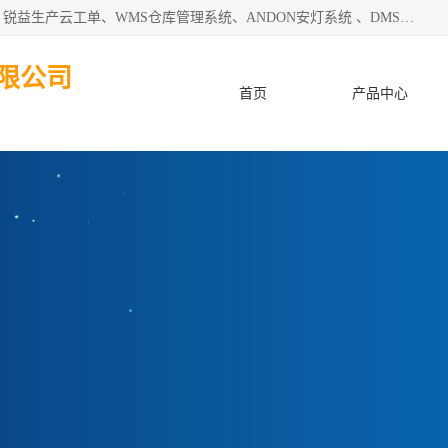
天津迈讯科智能技术有限公司主要从事：MES制造执行系统、锐益生产云工单、WMS仓库管理系统、ANDON安灯系统 、DMS设备管理系统、电气设备健康监测系统、工厂可视化管理、数字化车间；公司是一家专注于企业及制造业信息化、智能化的信息系统集成解决方案提供商的高新技术企业。为企业提供全套的软硬件信息系统集成及安装部署服务。
限公司
首页
产品中心