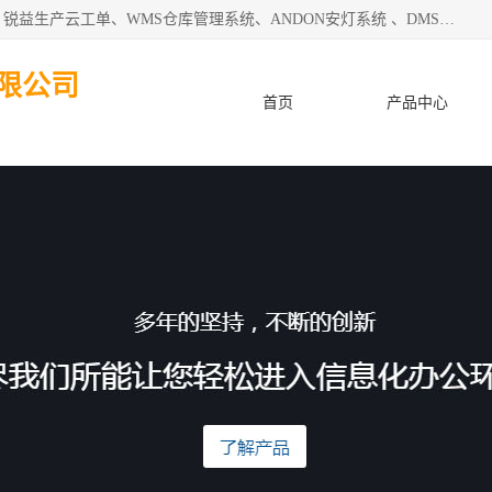
天津迈讯科智能技术有限公司主要从事：MES制造执行系统、锐益生产云工单、WMS仓库管理系统、ANDON安灯系统 、DMS设备管理系统、电气设备健康监测系统、工厂可视化管理、数字化车间；公司是一家专注于企业及制造业信息化、智能化的信息系统集成解决方案提供商的高新技术企业。为企业提供全套的软硬件信息系统集成及安装部署服务。
限公司
首页
产品中心