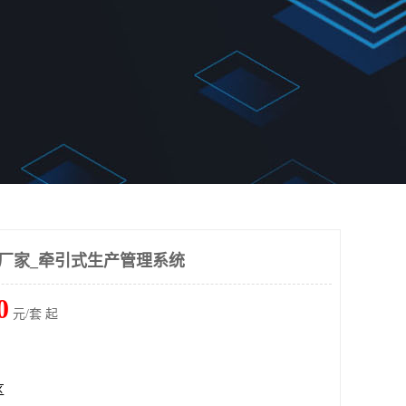
统厂家_牵引式生产管理系统
0
元/套 起
区