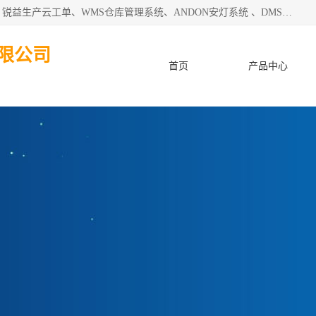
天津迈讯科智能技术有限公司主要从事：MES制造执行系统、锐益生产云工单、WMS仓库管理系统、ANDON安灯系统 、DMS设备管理系统、电气设备健康监测系统、工厂可视化管理、数字化车间；公司是一家专注于企业及制造业信息化、智能化的信息系统集成解决方案提供商的高新技术企业。为企业提供全套的软硬件信息系统集成及安装部署服务。
限公司
首页
产品中心