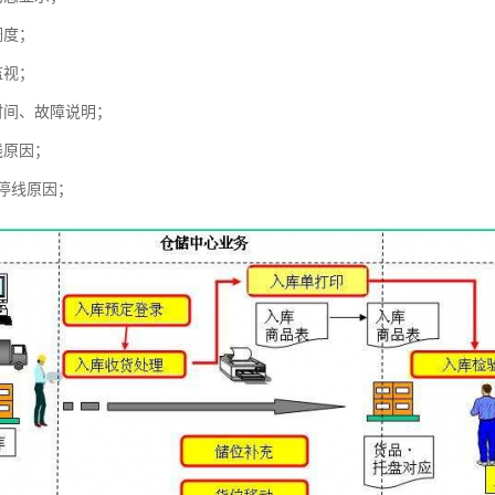
调度；
监视；
时间、故障说明；
线原因；
缺停线原因；