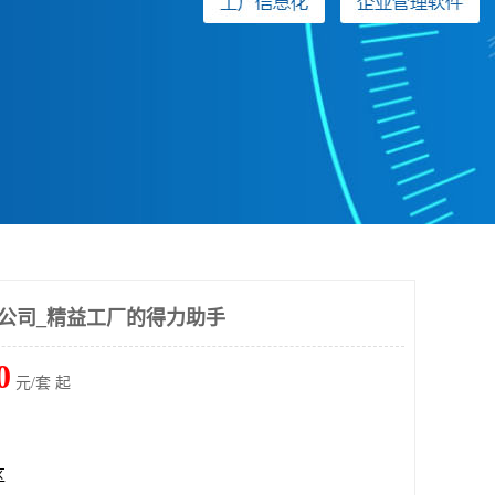
统公司_精益工厂的得力助手
0
元/套 起
区