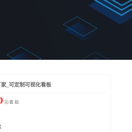
家_可定制可视化看板
0
元/套 起
区