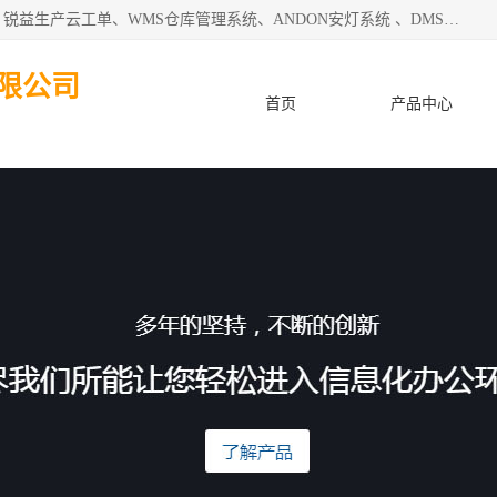
天津迈讯科智能技术有限公司主要从事：MES制造执行系统、锐益生产云工单、WMS仓库管理系统、ANDON安灯系统 、DMS设备管理系统、电气设备健康监测系统、工厂可视化管理、数字化车间；公司是一家专注于企业及制造业信息化、智能化的信息系统集成解决方案提供商的高新技术企业。为企业提供全套的软硬件信息系统集成及安装部署服务。
限公司
首页
产品中心