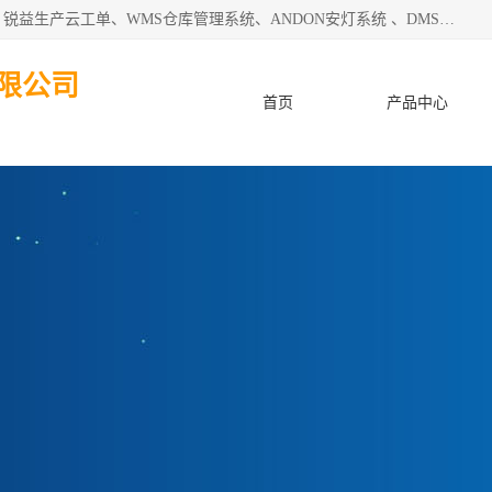
天津迈讯科智能技术有限公司主要从事：MES制造执行系统、锐益生产云工单、WMS仓库管理系统、ANDON安灯系统 、DMS设备管理系统、电气设备健康监测系统、工厂可视化管理、数字化车间；公司是一家专注于企业及制造业信息化、智能化的信息系统集成解决方案提供商的高新技术企业。为企业提供全套的软硬件信息系统集成及安装部署服务。
限公司
首页
产品中心