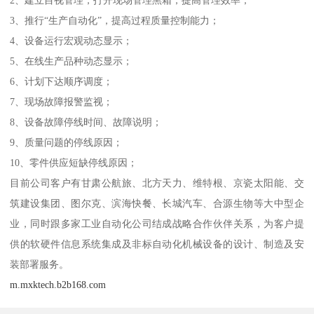
2、建立目视管理，打开现场管理黑箱，提高管理效率；
3、推行“生产自动化”，提高过程质量控制能力；
4、设备运行宏观动态显示；
5、在线生产品种动态显示；
6、计划下达顺序调度；
7、现场故障报警监视；
8、设备故障停线时间、故障说明；
9、质量问题的停线原因；
10、零件供应短缺停线原因；
目前公司客户有甘肃公航旅、北方天力、维特根、京瓷太阳能、交
筑建设集团、图尔克、滨海快餐、长城汽车、合源生物等大中型企
业，同时跟多家工业自动化公司结成战略合作伙伴关系，为客户提
供的软硬件信息系统集成及非标自动化机械设备的设计、制造及安
装部署服务。
m.mxktech.b2b168.com