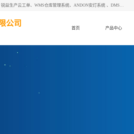
天津迈讯科智能技术有限公司主要从事：MES制造执行系统、锐益生产云工单、WMS仓库管理系统、ANDON安灯系统 、DMS设备管理系统、电气设备健康监测系统、工厂可视化管理、数字化车间；公司是一家专注于企业及制造业信息化、智能化的信息系统集成解决方案提供商的高新技术企业。为企业提供全套的软硬件信息系统集成及安装部署服务。
限公司
首页
产品中心