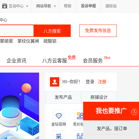
互动中心
网站导航
帮助
投诉举报
国际站
中心
免费发布信息
聚硫密
掌纹仪翼闸
硫酸钡沉淀
客厅背景墙面
大排档推拉蓬
冲击
免费
Hot
企业资讯
八方云客服
会员服务
HI~你好！
登录
注册
发布产品
商铺设计
我也要推广
X
金钻官网
竞价标王
品牌广告
发产品，接订单