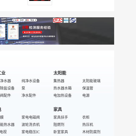
面料
钱包
桌布/台布
学生双肩背包
游泳镜
牛仔裙
印花围巾
小码/大码服装
原料
学生包
装饰布
箱包织带
双肩背包
短袜
太阳镜
七分裤
面料
拉杆箱
特殊/专业坯布
箱包五金
眼镜架
桑拿服
丝绒手套
冬装
特殊/专业皮具箱包配件
男士钥匙包
熊猫情侣装
内搭裤
包
登山包
童装牛仔裤
耐热消防服
漆皮包
皮具礼品
洋装
女童服装
沙滩包
毛衣
迷你裙
时装包
学生包
铅笔裤
孕妇裤
工业
太阳能
净水器
纯净水设备
集热器
太阳能玻璃
除盐设备
泵
热水器水箱
保温管
阀配件
净水配件
电加热设备
电源
机
污水处理成套设备
逆变器
太阳能发电系统
电
家具
机
反渗透设备
新能源设备
控制器
膜
家电电磁阀
污水处理仪器仪表
家具扶手
特殊/专业光热产品
光热产品
衣柜
纯水机
能热水器
灌装设备
波轮洗衣机
太阳能不锈钢材
阻燃剂
太阳能橡胶制品
热压机
水处理设备
T电视
家用纯水机
家电稳压IC
地热能设备
卧室家具
木材防腐剂
特殊/专业新能源设备