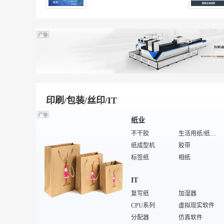
浴室镜
橱柜五金件
特殊/专业浴缸
壁纸
热水器
特殊/专业浴室五金
综合布线系统
特殊/专业卫浴镜
陶瓷
毛巾架
水槽/洗涤槽
冲浪浴缸
玻化地板
底漆
全瓷砖
釉面地砖
板瓦
杯
筒瓦
筒灯
凸釉瓷片
壁灯
萤石
衣柜
石英
奶瓶/奶嘴
长石
墙贴
陶瓷岩
筷子
大理石马赛克
家用餐具厨具
搅拌机
印刷/包装/丝印/IT
瓷砖
耐磨砖
陶瓷机械设备
绢云母
纸业
仿石砖
腰线
不干胶
生活用纸/纸制品
球土
陶瓷原料
纸成型机
胶带
球磨机
锂云母
标签纸
相纸
特殊/专业废纸
特殊/专业环保设备
IT
上光机
切纸机
白板纸
复写纸
特种纸
加湿器
纸袋纸
CPU系列
防油纸
虚拟现实软件
草浆
分配器
护角护板
仿真软件