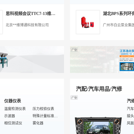
折页机
电子组装加工
包装材料
卡类印刷
膜及
吸尘
丝印特印
过
印刷刀片
橡胶后处理加工
烫金材料
其他未分类
饮水
快热
思科视频会议TTC7-13维修CWBT
防伪包装
光盘印刷
张力测量仪
交通运输产品加工
干手
厢式
印花色浆
数码/电脑维修安装
铸造加工
丝印清洁剂
家电
复合
北京**维博通科技有限公司
广州市白云泵业集
玩具设计加工
水性油墨
纸品加工
丝印片材
家电
尼龙
丝印机
光盘刻录/拷贝系统
机械零部件加工
特殊/专业辅助设备
家电
高中
保健用品加工
转印膜
通讯产品加工
平面丝印机
给皂
高精
污水处理
刮胶
气液
椭圆印花机
烫印机
旋风
电子印刷
自动丝印机
除尘
证卡磁卡
自动化控制
过滤
金葱粉
感光胶
包装
汽配/汽车用品/汽修
仪器仪表
汽
温度检测仪表
压力校验仪表
汽车
示波器
特殊计量标准器具
接头
相位测试仪
雾化器
风扳
热电偶/热电阻校验仪
电子数显卡尺