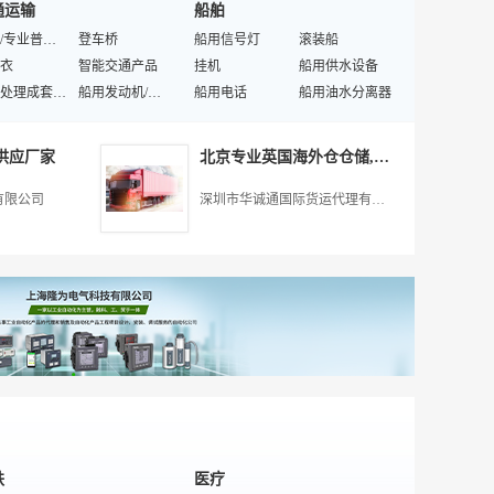
通运输
船舶
充气泵
吸尘机
汽车护理
汽车海绵
真空泵
特殊/专业普通材料
拖车绳
登车桥
汽车凉垫
船用信号灯
油箱盖
滚装船
剪
衣
汽车电动工具
智能交通产品
汽车喷油嘴
挂机
汽车贴膜
船用供水设备
检测工具
废弃处理成套设备
汽车检漏仪
船用发动机/配件
汽车清新剂
船用电话
汽车四季座垫
船用油水分离器
机
喷油嘴清洗机
物流台车
汽车轮毂
潜水船
汽车座垫
造船工艺装备
车
汽配
特殊/专业保养设备
补胎机
自行车轮胎
纸巾盒
油船
汽车儿童座椅
船用家具
供应厂家
北京专业英国海外仓仓储,深圳市华诚通国际货运代理供应
仪器仪表
车
土工材料
混凝土搅拌车
维修船
车载吸尘器
雷诺配件
特殊/专业非船产品
动车
作业车
破碎设备
汽车SUV
冷藏船
汽摩产品制造设备
传动装置
汽车橡胶件
有限公司
深圳市华诚通国际货运代理有限公司
机
车
车剂
液罐车
减摇装置
汽车平衡块
喷气推进装置
汽车摩擦片
葫芦
商用车
起重装卸设备
微型车
舱面属具
发动机节气门体
船舶管路系统
汽车及配件维修安装
非完整车辆
工具车
跑车
集装箱船
汽车灯具
蒸汽机
发动机连杆
型车
货车
东南配件
汽车及配件设计
车
吸污车
制动液
汽车转向机总成
车
二手汽车
涨紧轮
发动机油箱
客车
汽车MPV
车载生活电器
汽车发电机
非完整车辆
二手SUV
汽车轴承
本田配件
铁
医疗