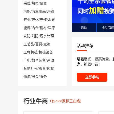
采暖
/
热泵
/
仪器
汽配
/
汽车用品
/
汽修
农业
/
农化
/
养殖
/
水果
能源
/
冶金
/
钢材
/
医疗
活动
金钻官
安防
/
消防
/
污水处理
工艺品
/
百货
/
宠物
活动推荐
工程机械
/
机械设备
增强曝光，提高流量，
广电
/
教育装备
/
运动
家，抓紧申请！
音响灯光
/
影音
/
传媒
物流
/
展会
/
服务
立即参与
行业牛商
（有2638家标王在线）