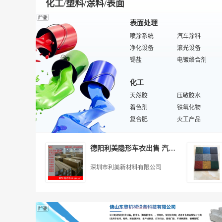
化工/塑料/涂料/表面
表面处理
喷涂系统
汽车涂料
净化设备
滚光设备
锡盐
电镀络合剂
特种涂料
涂装设备
化工
涂装线
镀镍添加剂
电镀铬
天然胶
镀锌添加剂
压敏胶水
刷光设备
着色剂
卷材涂料
铁氧化物
环保设备
复合肥
电镀主盐
火工产品
电镀电源
厌氧胶
特殊/专业电镀阳极
特殊/专业无机原料
添加剂
分光仪
磷肥
涂装刷子
白乳胶水
德阳利美隐形车衣出售 汽车贴膜
化工包装设备
缓凝剂
UV胶水
香精香料
无机化工原料
消烟剂
绝缘胶
减水剂
深圳市利美新材料有限公司
水分保持剂
特殊/专业有机化工原料
化工废料
防水剂
化学试剂
杀菌灭藻剂
路用涂料
混凝剂
橡胶
抗氧化剂
造纸淀粉
呋喃树脂
甜味剂
防锈剂
标准胶
胶姆糖基础剂
特殊/专业天然橡胶