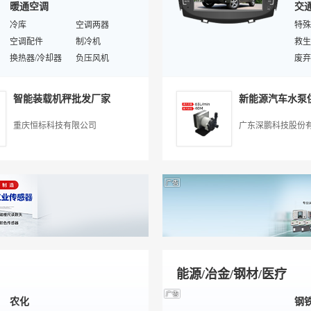
暖通空调
交
变压器/线圈测试仪
控制（调节）仪表
汽车
发酵罐
冷库
石英晶体器件
空调两器
汽车
空调配件
霍尔/电流传感器
进样针/进样器
制冷机
电冲
救生
温度变送器
换热器/冷却器
液位仪表
负压风机
汽车
冷冻冷凝机组
开关/按键寿命试验设备
激光测距仪
供热/采暖设备
平衡
鞍座
汽
教学仪器
通风净化机
辐射温度计
暖通空调
滑轮
智能装载机秤批发厂家
新能源汽车水泵
环保空调
冷风机
交通
保温
锅炉
工业制冷设备
非机
高空
重庆恒标科技有限公司
广东深鹏科技股份
制冷配件/制冷工具
中央空调
输送
乘用
地暖
冷藏/冷冻设备
起重
二手
壁挂炉
暖通自控设备
绳索
货车
紧凑
消防
中型
二手
客车
能源/冶金/钢材/医疗
农化
钢