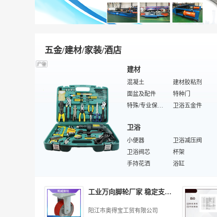
食品消泡剂
日用橡胶制品
染色剂
橡胶密封件
荧光增白剂
橡胶防焦剂
杀菌剂
聚氨酯橡胶
建筑添加剂
化学纤维骨架布
膨松剂
橡胶促进剂
十六烷值改进剂
合成橡胶
砂浆
轮胎/力车胎
五金/建材/家装/酒店
橡胶分散剂
特殊/专业橡胶机械
轮胎翻新设备
氨纶骨架布
建材
特殊/专业轮胎
橡胶硫化罐
混凝土
建材胶粘剂
切胶机
顺丁橡胶
面盆及配件
特种门
特殊/专业合成橡胶
人造纤维骨架布
特殊/专业保温/隔热材料
卫浴五金件
三角阀
石材
卫浴
装饰布
信报箱
建材加工设备
小便器
土工布
卫浴减压阀
悬浮门
卫浴阀芯
冷弯型钢
杯架
仿石栏杆
手持花洒
防火涂料
浴缸
水泥砖瓦
木质洁具
金属栏杆
特殊/专业卫浴阀门
家居
分水器
感应花洒
土工膜
光波浴房
工业万向脚轮厂家 稳定支撑 重型机械脚轮
儿童家具
特殊/专业木质洁具
按摩浴缸
文化石瓷砖
浴足桶
西餐刀叉
卫浴角阀
木器漆
阳江市奥得宝工贸有限公司