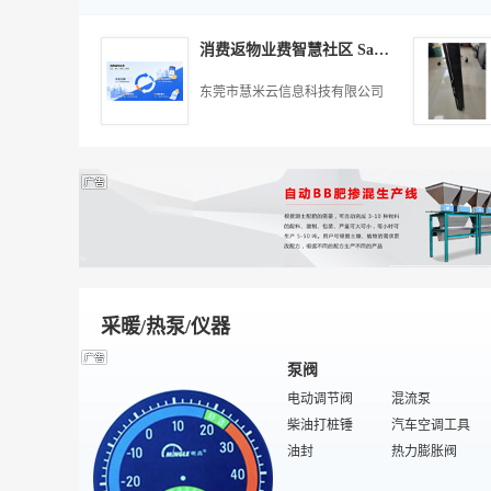
凸版纸
手柄
轻涂纸
光纤设备
包装
压板纸
抽取式LCD
日废
数码摄像头
消费返物业费智慧社区 SaaS 系统 物业增值服务项目 全国招商合作
通讯软件
特殊包装机械
封切机
特殊/专业装机配件
三维扫描仪
复合机
胶片相机
多功能包装机
东莞市慧米云信息科技有限公司
数码相机读卡器
玻璃包装材料
模块接口卡
瓦楞纸板生产线
IWN免疫网络
激光切割机
电脑防辐射产品
包装检测设备
电话语音卡
计量包装机
液晶广告机
切管机
化工包装
保健品包装
制袋机
吹瓶机
酒包装
电子包装
标签打码机
医药包装
无菌包装机械
封口机
采暖/热泵/仪器
泵阀
电动调节阀
混流泵
柴油打桩锤
汽车空调工具
油封
热力膨胀阀
消防泵
隔膜阀