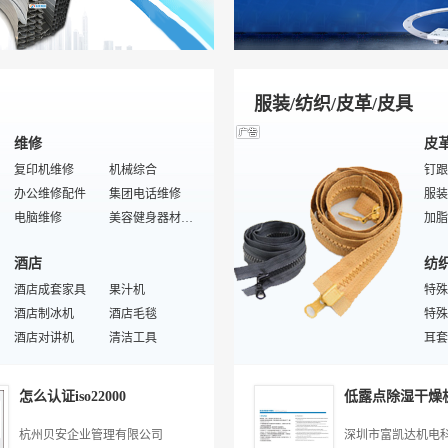
塑料检测设备
工农业塑料制品
节庆
通用/工程塑料
塑料机械
灯丝
建筑塑料
塑料助剂
投射
偶联剂/润滑剂
色母粒/色母料
灯具
服装/纺织/皮革/皮具
维修
皮
复印机维修
机械综合
钉跟
办公维修配件
集团电话维修
服装
电脑维修
美容健身器材维修配件
加脂
对讲机维修
工业机械维修
酒店
纺
打印机维修
机械设备维修配件
沙发
数码产品维修
酒店成套家具
家居用品维修
果汁机
皮革
特殊
汽车美容
酒店制冰机
传真机维修
酒店毛毯
特殊
冰箱维修
酒店对讲机
交通综合
清洁工具
皮革
耳套
扫描仪维修
保鲜盒
网络设备维修
酒店一次性用品
定制
鞋
五金
皮
一次性洗发精
美容健身器材维修
金银器餐具
特殊/专业美容健身器材维修
人造
毛毯
怎么认证iso22000
低露点除湿干燥
酒店被子
五金管件
酒店制服
气焊、气割器材
靠垫
女士
酒店床头控制板
剪切类工具
酒店清洁用品
锯子
全棉
女士
杭州贝安企业管理有限公司
深圳市富凯达机电