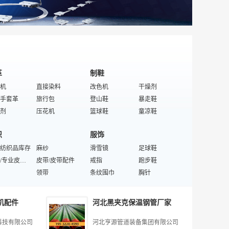
彩灯
绝缘套管
泛光灯
灯
电光源材料
触点
灯具设备/配件
革
制鞋
机
直接染料
改色机
干燥剂
手套革
旅行包
登山鞋
暴走鞋
剂
压花机
篮球鞋
童凉鞋
特殊/专业成品革
皮革化学品
制鞋机械设备
特殊/专业鞋辅料
织
服饰
革
裘皮帽子
按摩鞋
鞋底
化工材料
纺织品库存
皮革排球
麻纱
鞋辅件
滑雪镜
保暖鞋
足球鞋
原料皮
特殊/专业皮革制品
鞋跟
皮带/皮带配件
情趣高跟鞋
戒指
合成粘胶剂
跑步鞋
足球
冰染染料
领带
EVA鞋底
条纹围巾
鞋撑
胸针
男鞋
定做旅游鞋
床垫
单肩背包
特殊/专业运动鞋
童运动鞋
运动护肘
具
服装
毛皮
订做鞋/制鞋
针织面料
鞋带
领带夹
石英手表
特殊/专业类型功能鞋
机配件
河北黑夹克保温钢管厂家
双肩包
混纺坯布
女士手提包
热销鞋
背心
扎花皮带
棒棒糖情侣装
面料
化妆包
硅胶枕头
男士手包
隐形眼镜
裙子
框架眼镜
中老年服装
科技有限公司
河北亨源管道装备集团有限公司