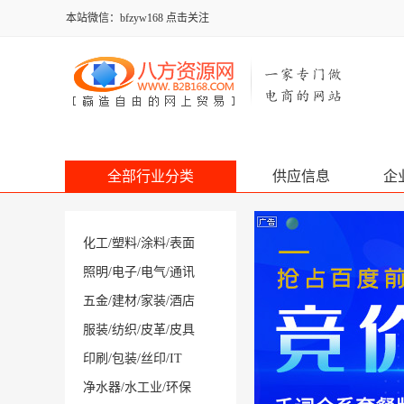
本站微信：bfzyw168 点击关注
全部行业分类
供应信息
企
化工
/
塑料
/
涂料
/
表面
照明
/
电子
/
电气
/
通讯
五金
/
建材
/
家装
/
酒店
服装
/
纺织
/
皮革
/
皮具
印刷
/
包装
/
丝印
/
IT
净水器
/
水工业
/
环保