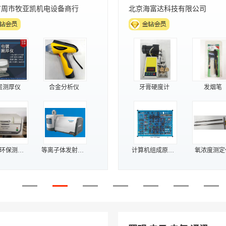
县左卫镇同盛白灰厂
东莞市柏奥电子有限公司
生石灰
白灰厂家
浮球开关
液位开关
氧化钙
消毒石灰
油位传感器
机械式油