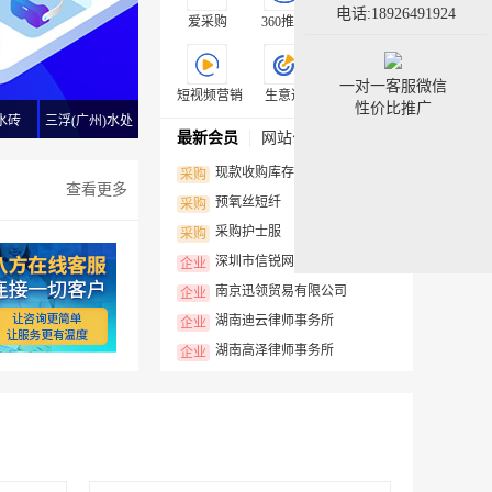
电话:18926491924
爱采购
360推广
搜狗推广
一对一客服微信
短视频营销
生意通
外贸推广
性价比推广
水砖
三浮(广州)水处
最新会员
网站公告
理科技有限公司
现款收购库存棉纱，上门看货估价
采购
查看更多
预氧丝短纤
采购
采购护士服
采购
深圳市信锐网科技术有限公司
企业
南京迅领贸易有限公司
企业
湖南迪云律师事务所
企业
湖南高泽律师事务所
企业