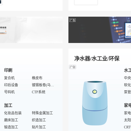
客房电话
水暖五金
洗手液
磨抛光工具
全毛
男士
洁厕剂
特殊/专业钳工工具
客房冰箱
五金锁具
纺织
拉杆
冰桶
五金配件
客房标示牌
吊装带
丝织
商务
特殊/专业五金件
弹簧
恒力弹簧
砂带
休闲
剪
刀具/夹具
男士
模具
手动工具
皮带
脚轮
机械五金
女士
净水器/水工业/环保
印刷
水
复合机
橡皮布
中央
印后设备
镀锡板卷(马口铁)
软化
号码机
CTP系统
泵管
粘箱机
工业皮带
管线
加工
家
工业加湿器
切角机
直饮
切纸机
化妆品包装
传统打样
特殊金属加工
滤料
家电
多色印刷机
磨床加工
包本机
织造加工
商用
太阳
晒版机
锻造加工
压光机
贴片加工
工业
CR