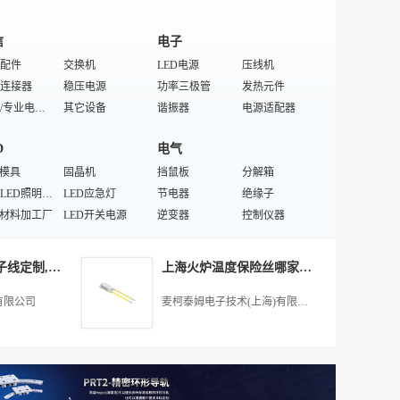
信
电子
配件
交换机
LED电源
压线机
连接器
稳压电源
功率三极管
发热元件
特殊/专业电话机产品配件
其它设备
谐振器
电源适配器
器
移动通信/计算机
激光模组
电缆连接器
D
电气
显示电话机
线缆交接盒
汽车连接器
光端机
电话机
D模具
信息面板
固晶机
电源插头
挡鼠板
USB连接器
分解箱
设备
特殊LED照明工程
网络安全产品
LED应急灯
跳线机
节电器
按钮开关
绝缘子
软件系统
D材料加工厂
网络存储设备
LED开关电源
射频连接器
逆变器
线束
控制仪器
电话
D滚动显示屏
LED无尘设备
宽带/窄带接入设备
排针
家用节电器
热缩管
变电站
饰
布线系统
D护栏管
通信电话机
大功率LED
特殊/专业开关
点阵式液晶显示模块
分频器
热电阻
深圳快速接头端子线定制,深圳市金丰盛电子供应
上海火炉温度保险丝哪家专业,麦柯泰姆电子技术供应
加工厂
照明灯具
抽真空机
灯具触发器
电器开关
母线槽
D紫外红外灯
灯
室外显示屏
灯罩
变压器组件
电力金具
有限公司
麦柯泰姆电子技术(上海)有限公司
LED其他LED芯片
PC管
镇流器
断路器
橡套电缆
障碍灯
片
闪光灯
桥梁灯具
调压器
流量开关
灯具
LED射灯/球泡灯电源
汽车尾灯
绝缘垫片
高压开关设备
电器元件
吊灯