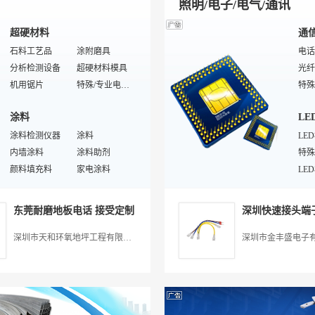
照明/电子/电气/通讯
超硬材料
通
石料工艺品
涂附磨具
电话
分析检测设备
超硬材料模具
光纤
机用锯片
特殊/专业电镀设备
特殊/专业冶炼设备
超硬材料工具设备
双工
涂料
LE
三元金属粉
钢玉磨料
来电
石材养护用品
涂料检测仪器
普通磨料
涂料
普通
LE
特殊/专业磨料
内墙涂料
金属粉末
涂料助剂
防雷
PDC复合片
颜料填充料
特殊板材
家电涂料
应用
LE
拉丝模
木器漆
大理石
水溶性涂料胶水
录音
LE
塑料
灯
涂料用树脂
超硬材料成型设备
焊接设备
特殊/专业涂料设备
综合
LE
东莞耐磨地板电话 接受定制
发光涂料
增塑阻燃剂
防水涂料
吹塑机
插件
室内
涂装设备
改性塑料
成膜物质
注塑机
LE
庭院
深圳市天和环氧地坪工程有限公司
深圳市金丰盛电子
涂料用溶剂
电子用塑胶制品
药品涂料
工程塑料
筒灯
家具涂料
通用塑料
导电涂料
塑料卷
航空
云母
塑料板
特殊/专业涂料原料
粉末涂料
热塑性弹性体
隧道
特殊/专业塑料
合成材料助剂
壁灯