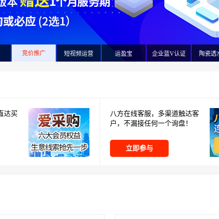
短视频运营
网
竞价推广
运盈宝
企业蓝V认证
陶瓷透
直达买
八方在线客服，多渠道触达客
户，不漏接任何一个询盘！
立即参与