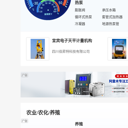
热泵
给排水管材
沙浆泵
制冷设备
膨胀阀
螺丝
承压水箱
排水管材
循环式热泵
隔膜泵
套管式加热器
渣浆泵
冷凝器
泵阀管件
地源热泵管
排污泵
恒温控制器
供热采暖
热水增压泵
原油管道泵
储能水罐
安全阀
泳池热泵
宜宾电子天平计量机构
辅助电加热器
环保制冷剂
储液罐
钛管换热器
四川佰昇特科技有限公司
低温空调
过滤器
超低温型热泵
压缩机
热泵控制器
地源热泵
农业/农化/养殖
养殖