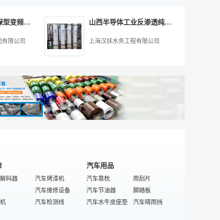
膜组件
器
滤芯
家电塑料件
秸秆能设备
防水剂
光伏产品
乳胶床垫
滤
环保
机
式热水器
活性炭
家电花洒
热泵
特殊/专业卧室家具
热管
磁床垫
湖北BPS系列环保型变频供水设备节能改造,广州市白云泵业集团供应
山西半导体工业反渗透纯水设备系统,上海汉扶水务工程供应
机
压滤机
空调扇
过滤膜组件
胶合板
花草盆景
家具地板涂料
风机/排风设备
逻辑IC
滤布
剃毛器
振动筛
木工刨床
工业风扇
竹桌椅
家庭室内空气检测
团有限公司
上海汉扶水务工程有限公司
接插件
滤网
工业洗衣机
选矿筛
现代棕床垫
风幕机
座椅
交通噪音减低设备
电位器
低压过滤器
便携DVD
过滤试验设备
人造板用纸张
大气污染控制设备
除尘设备
环保设施
液机
度滤油机
电吹风
高效过滤器
特殊/专业厨浴家具
消毒设备/防腐设备
古典家具
热水机组
分离网
烧结板除尘
通用环保设备
纯净水处理设备
除尘设备
洁净设备
氧化还原设备
水膜除尘器
布袋
无纺布
软化水设备
在线监测系统
器骨架
燃油滤清器
生活饮用水处理设备
工业污水处理设备
袋
反渗透膜
挖掘机械
隔音材料
修
汽车用品
解码器
汽车烤漆机
汽车靠枕
雨刮片
汽车维修设备
汽车节油器
脚踏板
机
汽车检测线
汽车水牛皮座垫
汽车晴雨挡
特殊/专业汽车手动工具
汽车内窥镜
亚麻汽车座垫
车标