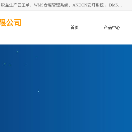
天津迈讯科智能技术有限公司主要从事：MES制造执行系统、锐益生产云工单、WMS仓库管理系统、ANDON安灯系统 、DMS设备管理系统、电气设备健康监测系统、工厂可视化管理、数字化车间；公司是一家专注于企业及制造业信息化、智能化的信息系统集成解决方案提供商的高新技术企业。为企业提供全套的软硬件信息系统集成及安装部署服务。
限公司
首页
产品中心