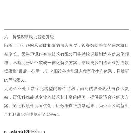
六、持续深耕助力智造升级
随着工业互联网和智能制造的深入发展，设备数据采集的需求将日
益增长。天津迈讯科智能技术有限公司将持续深耕制造业信息化领
域，不断完善MES软硬一体化解决方案，帮助更多制造企业打通数
据采集“最后一公里”，让老旧设备也能融入数字化生产体系，释放新
的产能潜力。
无论企业处于数字化转型的哪个阶段，面对的设备现状有多么复
杂，迈讯科都能以专业的技术和丰富的经验，提供最适合的解决方
案。通过软硬件协同优化，让数据真正流动起来，为企业的精益生
产和精细化管理奠定坚实基础。
m.mxktech.b2b168.com