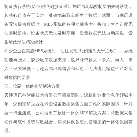
制造执行系统(MES)作为连接企业计划层与现场控制层的关键系统，
其核心价值在于实时、准确地获取车间生产数据。然而，当底层设
备无法提供数据时，MES系统的各项功能将大打折扣：生产进度无
法实时监控、设备状态无法及时掌握、质量数据无法自动采集、设
备绩效无法精准统计。
不少企业在实施MES系统时，往往发现“巧妇难为无米之炊”——系统
功能再强大，缺少底层数据支撑，也只能依赖人工录入。而人工录
入不仅效率低下，还容易出现错误和延迟，无法满足精益生产对实
时数据的要求。
三、软硬一体的创新解决方案
天津迈讯科智能技术有限公司研发团队，深耕制造业信息化领域多
年，深刻理解企业在老旧设备数据采集方面面临的实际困境。针对
这一行业痛点，公司推出了软硬一体的MES解决方案，将数据采集
硬件与软件系统深度融合，实现从设备层到管理层的一体化数据贯
通。