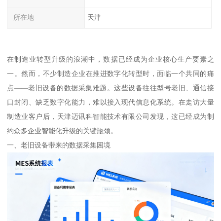
所在地
天津
在制造业转型升级的浪潮中，数据已经成为企业核心生产要素之
一。然而，不少制造企业在推进数字化转型时，面临一个共同的痛
点——老旧设备的数据采集难题。这些设备往往型号老旧、通信接
口封闭、缺乏数字化能力，难以接入现代信息化系统。在走访大量
制造业客户后，天津迈讯科智能技术有限公司发现，这已经成为制
约众多企业智能化升级的关键瓶颈。
一、老旧设备带来的数据采集困境