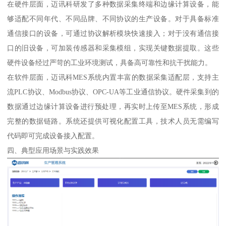
在硬件层面，迈讯科研发了多种数据采集终端和边缘计算设备，能
够适配不同年代、不同品牌、不同协议的生产设备。对于具备标准
通信接口的设备，可通过协议解析模块快速接入；对于没有通信接
口的旧设备，可加装传感器和采集模组，实现关键数据提取。这些
硬件设备经过严苛的工业环境测试，具备高可靠性和抗干扰能力。
在软件层面，迈讯科MES系统内置丰富的数据采集适配层，支持主
流PLC协议、Modbus协议、OPC-UA等工业通信协议。硬件采集到的
数据通过边缘计算设备进行预处理，再实时上传至MES系统，形成
完整的数据链路。系统还提供可视化配置工具，技术人员无需编写
代码即可完成设备接入配置。
四、典型应用场景与实践效果