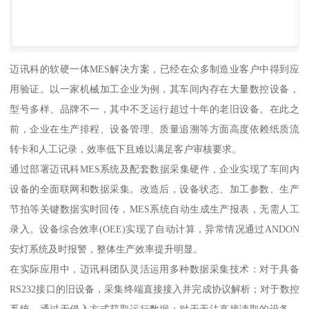
迈讯科的软硬一体MES解决方案，已经在众多制造业客户中得到应
用验证。以一家机械加工企业为例，其车间内存在大量数控设备，
型号多样、品牌不一，其中不乏运行超过十年的老旧设备。在此之
前，企业在生产排程、设备管理、质量追溯等方面高度依赖纸质流
转卡和人工记录，效率低下且难以满足客户审核要求。
通过部署迈讯科MES系统及配套数据采集硬件，企业实现了车间内
设备的全面联网和数据采集。改造后，设备状态、加工参数、生产
节拍等关键数据实时回传，MES系统自动生成生产报表，无需人工
录入。设备综合效率(OEE)实现了自动计算，异常情况通过ANDON
安灯系统及时报警，整体生产效率提升明显。
在实际应用中，迈讯科团队灵活运用多种数据采集技术：对于具备
RS232接口的旧设备，采集终端直接接入并完成协议解析；对于数控