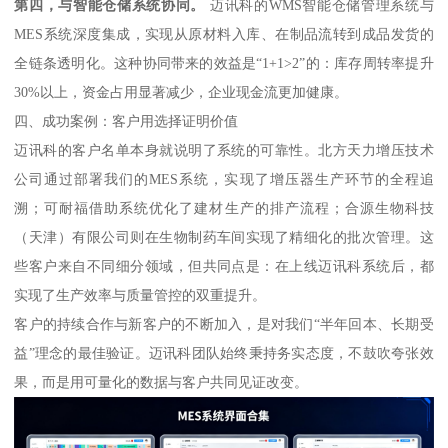
第四，与智能仓储系统协同。
迈讯科的WMS智能仓储管理系统与
MES系统深度集成，实现从原材料入库、在制品流转到成品发货的
全链条透明化。这种协同带来的效益是“1+1>2”的：库存周转率提升
30%以上，资金占用显著减少，企业现金流更加健康。
四、成功案例：客户用选择证明价值
迈讯科的客户名单本身就说明了系统的可靠性。北方天力增压技术
公司通过部署我们的MES系统，实现了增压器生产环节的全程追
溯；可耐福借助系统优化了建材生产的排产流程；合源生物科技
（天津）有限公司则在生物制药车间实现了精细化的批次管理。这
些客户来自不同细分领域，但共同点是：在上线迈讯科系统后，都
实现了生产效率与质量管控的双重提升。
客户的持续合作与新客户的不断加入，是对我们“半年回本、长期受
益”理念的最佳验证。迈讯科团队始终秉持务实态度，不鼓吹夸张效
果，而是用可量化的数据与客户共同见证改变。