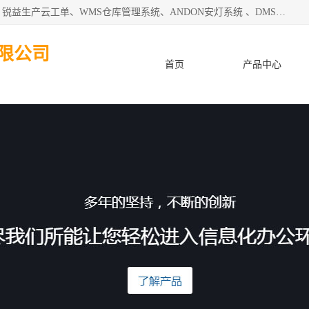
天津迈讯科智能技术有限公司主要从事：MES制造执行系统、锐益生产云工单、WMS仓库管理系统、ANDON安灯系统 、DMS设备管理系统、电气设备健康监测系统、工厂可视化管理、数字化车间；公司是一家专注于企业及制造业信息化、智能化的信息系统集成解决方案提供商的高新技术企业。为企业提供全套的软硬件信息系统集成及安装部署服务。
限公司
首页
产品中心