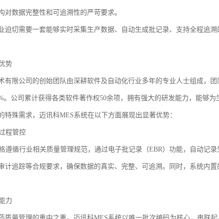
构对数据完整性和可追溯性的严苛要求。
业迫切需要一套能够实时采集生产数据、自动生成批记录、支持全程追溯
优势
术有限公司的创始团队由深耕软件及自动化行业多年的专业人士组成，团
0%。公司累计获得各类软件著作权50余项，拥有强大的研发能力，能够
的特殊需求，迈讯科MES系统在以下方面展现出显著优势：
产过程管控
严格遵循行业相关质量管理规范，通过电子批记录（EBR）功能，自动记
审计追踪等合规要求，确保数据的真实、完整、可追溯。同时，系统内置
溯能力
药质量管理的重中之重。迈讯科MES系统以唯一批次编码为核心，串联