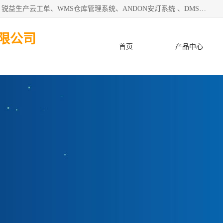
天津迈讯科智能技术有限公司主要从事：MES制造执行系统、锐益生产云工单、WMS仓库管理系统、ANDON安灯系统 、DMS设备管理系统、电气设备健康监测系统、工厂可视化管理、数字化车间；公司是一家专注于企业及制造业信息化、智能化的信息系统集成解决方案提供商的高新技术企业。为企业提供全套的软硬件信息系统集成及安装部署服务。
限公司
首页
产品中心